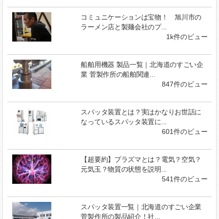
コミュニケーションは宝物！ 旭川市の
ラーメン店と製麺会社のプ...
1k件のビュー
船舶用機器 製品一覧｜北海道のすごい企
業 菅製作所の船舶関連...
847件のビュー
スパッタ装置とは？実はかなりお世話に
なっているスパッタ装置に...
601件のビュー
【超要約】プラズマとは？電気？空気？
元気玉？物質の状態を説明...
541件のビュー
スパッタ装置一覧｜北海道のすごい企業
菅製作所の製品紹介！社...